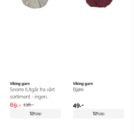
Viking garn
Viking garn
Snorre (Utgår fra vårt
Bjørk
sortiment - ingen
returrett)
69,-
49,-
138,-
Kjøp
Kjøp