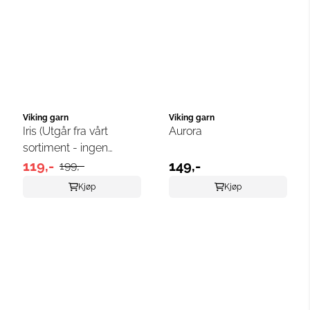
Viking garn
Viking garn
Iris (Utgår fra vårt
Aurora
sortiment - ingen
returrett)
119,-
149,-
199,-
Kjøp
Kjøp