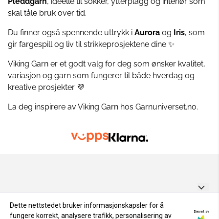
Pleddgarn
, ideelle til sokker, ytterplagg og interiør som
skal tåle bruk over tid.
Du finner også spennende uttrykk i
Aurora
og
Iris
, som
gir fargespill og liv til strikkeprosjektene dine ✨
Viking Garn er et godt valg for deg som ønsker kvalitet,
variasjon og garn som fungerer til både hverdag og
kreative prosjekter 💜
La deg inspirere av Viking Garn hos Garnuniverset.no.
GARNUNIVERSET AS
Dette nettstedet bruker informasjonskapsler for å
Drevet av
fungere korrekt, analysere trafikk, personalisering av
Personvern