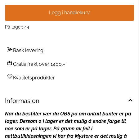
og finn riktig størrelse Plaggets mål Overvidde: 100 (110) 120
(130) 140 cm Hel lengde: ca. 56 (56) 58 (60) 61 cm Ermelengde:
Legg i handlekurv
ca. 45 cm, eller ønsket lengde Garnforbruk Cool Mint nr 1894;
300 (300) 350 (400) 400 g Pinneforslag Rundp. 80 cm og 40
cm nr 6. Rundp. 80 cm nr 4,5. Strømpepinner nr 4,5.
På lager
: 44
Strikkefasthet 12 m x 21 omg glattstrikk på p nr. 6 = 10 x 10 cm
Denne genseren finnes også i barnestørrelser.
Rask levering
Gratis frakt over 1400,-
Kvalitetsprodukter
Informasjon
Når du bestiller vær da OBS på om antall bunter er på
lager. Dersom 0 i lager er det mulig å endre farge til
noe som er på lager.
På grunn av feil i
nettbutikkløsningen vi har fra Mystore er det mulig å