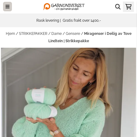
Hopp til innhold
Rask levering | Gratis frakt over 1400,-
Hjem
/
STRIKKEPAKKER
/
Dame
/
Gensere
/
Miragenser i Deilig av Tove
Lindtein | Strikkepakke