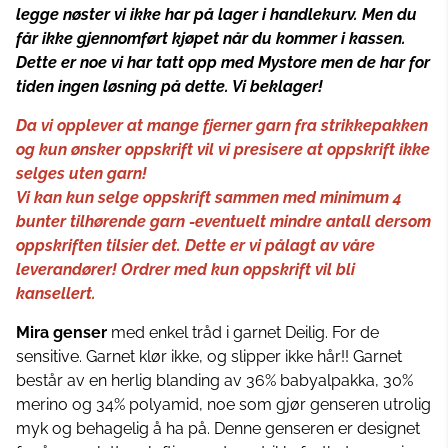
legge nøster vi ikke har på lager i handlekurv. Men du
får ikke gjennomført kjøpet når du kommer i kassen.
Dette er noe vi har tatt opp med Mystore men de har for
tiden ingen løsning på dette. Vi beklager!
Da vi opplever at mange fjerner garn fra strikkepakken
og kun ønsker oppskrift vil vi presisere at oppskrift ikke
selges uten garn!
Vi kan kun selge oppskrift sammen med minimum 4
bunter tilhørende garn -eventuelt mindre antall dersom
oppskriften tilsier det. Dette er vi pålagt av våre
leverandører! Ordrer med kun oppskrift vil bli
kansellert.
Mira genser
med enkel tråd i garnet Deilig. For de
sensitive. Garnet klør ikke, og slipper ikke hår!! Garnet
består av en herlig blanding av 36% babyalpakka, 30%
merino og 34% polyamid, noe som gjør genseren utrolig
myk og behagelig å ha på. Denne genseren er designet