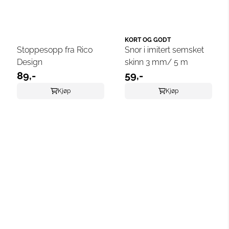
KORT OG GODT
Stoppesopp fra Rico
Snor i imitert semsket
Design
skinn 3 mm/ 5 m
89,-
59,-
Kjøp
Kjøp