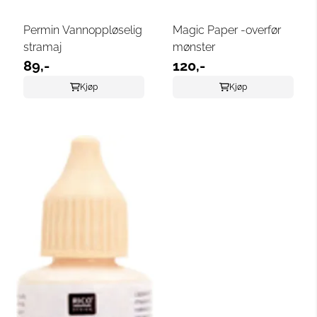
Permin Vannoppløselig
Magic Paper -overfør
stramaj
mønster
89,-
120,-
Kjøp
Kjøp