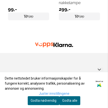
nakkelampe
99,-
299,-
Kjøp
Kjøp
GARNUNIVERSET AS
Dette nettstedet bruker informasjonskapsler for å
Drevet av
fungere korrekt, analysere trafikk, personalisering av
Personvern
Odden 1
annonser og annonsering.
Tilbud
NYHETSBREV
Om oss
Juster innstillingene
4876 GRIMSTAD
Motta nyheter og tilbud på e-post
Godta nødvendig
Godta alle
Logg på
Salgsbetingelser
Org. nr. 920295231
E-post