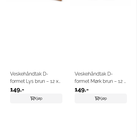
Veskehåndtak D-
Veskehåndtak D-
formet Lys brun – 12 x
formet Mørk brun – 12 x
8,5 cm
149,-
8,5 cm
149,-
Kjøp
Kjøp