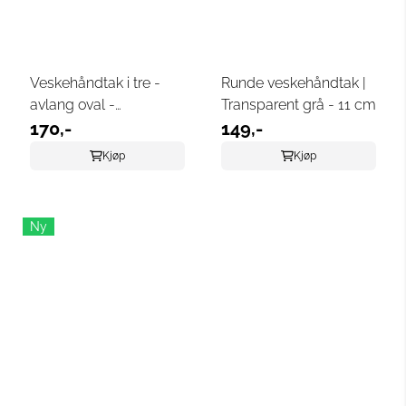
Veskehåndtak i tre -
Runde veskehåndtak |
avlang oval -
Transparent grå - 11 cm
cognacfarget
170,-
149,-
Kjøp
Kjøp
Ny