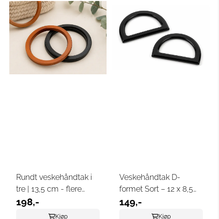
Rundt veskehåndtak i
Veskehåndtak D-
tre | 13,5 cm - flere
formet Sort – 12 x 8,5
farger
198,-
cm
149,-
Kjøp
Kjøp