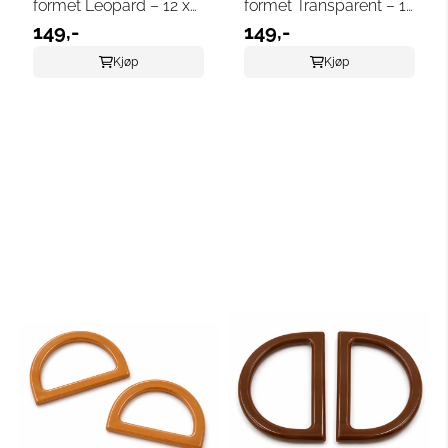
formet Leopard – 12 x
formet Transparent – 12
8,5 cm
149,-
x 8,5 cm
149,-
Kjøp
Kjøp