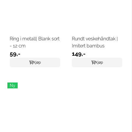
Ring i metall| Blank sort
Rundt veskehåndtak |
- 12 cm
Imitert bambus
59,-
149,-
Kjøp
Kjøp
Ny