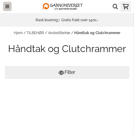
Hopp til innhold
Rask levering | Gratis frakt over 1400,-
Hjem
/
TILBEHØR
/
Vesketilbehør
/
Håndtak og Clutchrammer
Håndtak og Clutchrammer
Filter