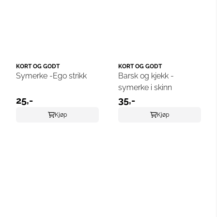
KORT OG GODT
KORT OG GODT
Symerke -Ego strikk
Barsk og kjekk -
symerke i skinn
25,-
35,-
Kjøp
Kjøp