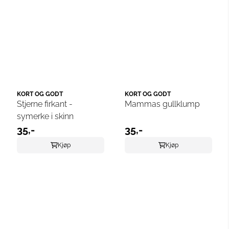
KORT OG GODT
KORT OG GODT
Stjerne firkant -
Mammas gullklump
symerke i skinn
35,-
35,-
Kjøp
Kjøp