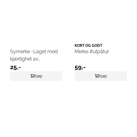
KORT OG GODT
Symerke -Laget med
Merke #utpåtur
kjærlighet av
bonusbestemor
25,-
59,-
Kjøp
Kjøp