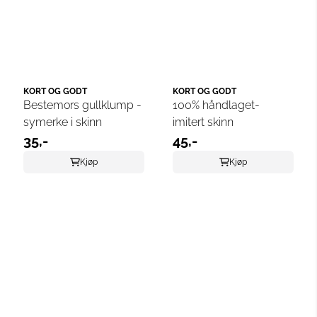
KORT OG GODT
KORT OG GODT
Bestemors gullklump -
100% håndlaget-
symerke i skinn
imitert skinn
35,-
45,-
Kjøp
Kjøp