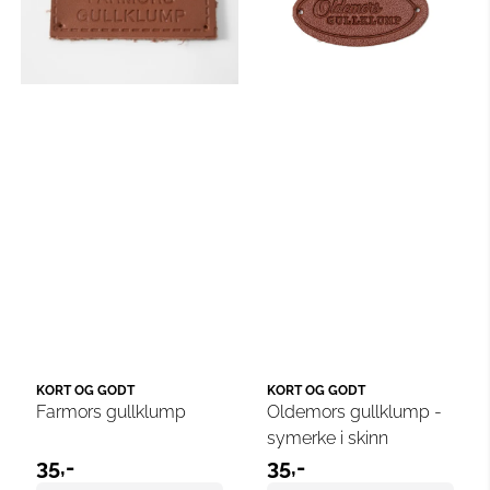
KORT OG GODT
KORT OG GODT
Farmors gullklump
Oldemors gullklump -
symerke i skinn
35,-
35,-