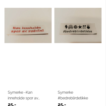
Symerke -Kan
Symerke
inneholde spor av
#bedreblirdetikke
rødvin
25,-
25,-