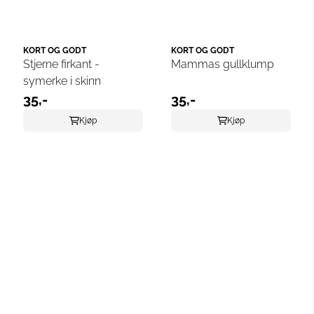
KORT OG GODT
KORT OG GODT
Stjerne firkant -
Mammas gullklump
symerke i skinn
35,-
35,-
Kjøp
Kjøp