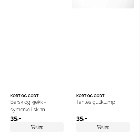
KORT OG GODT
KORT OG GODT
Barsk og kjekk -
Tantes gullklump
symerke i skinn
35,-
35,-
Kjøp
Kjøp