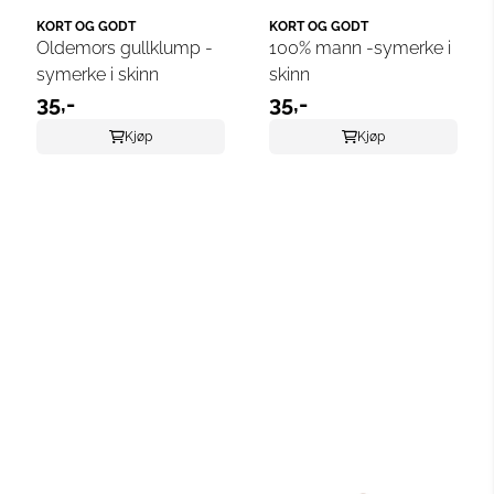
KORT OG GODT
KORT OG GODT
Oldemors gullklump -
100% mann -symerke i
symerke i skinn
skinn
35,-
35,-
Kjøp
Kjøp