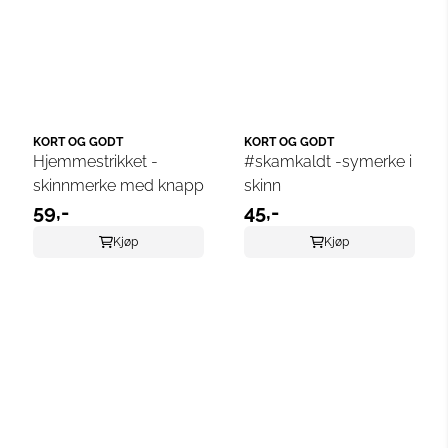
KORT OG GODT
KORT OG GODT
Hjemmestrikket -
#skamkaldt -symerke i
skinnmerke med knapp
skinn
59,-
45,-
Kjøp
Kjøp