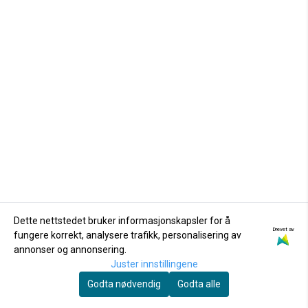
Dette nettstedet bruker informasjonskapsler for å
Skinnlapp med knapp
Skinnlapp med knapp
Drevet av
fungere korrekt, analysere trafikk, personalisering av
annonser og annonsering.
45,-
45,-
Juster innstillingene
Godta nødvendig
Godta alle
Kjøp
Kjøp