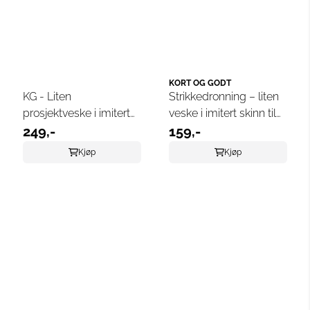
KORT OG GODT
KG - Liten
Strikkedronning – liten
prosjektveske i imitert
veske i imitert skinn til
skinn, lysblå
249,-
strikketilbehør
159,-
Kjøp
Kjøp