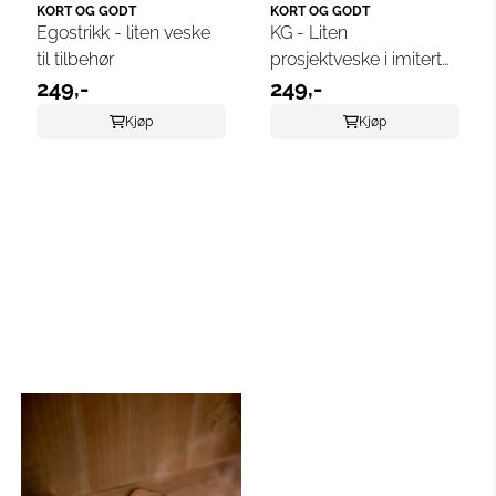
KORT OG GODT
KORT OG GODT
Egostrikk - liten veske
KG - Liten
til tilbehør
prosjektveske i imitert
249,-
skinn, beige
249,-
Kjøp
Kjøp