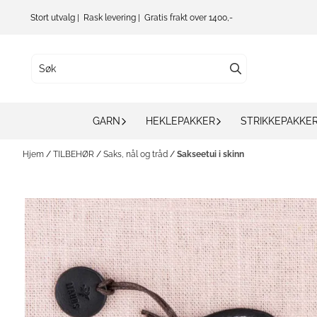
Hopp til innhold
Stort utvalg | Rask levering | Gratis frakt over 1400,-
GARN
HEKLEPAKKER
STRIKKEPAKKE
Hjem
/
TILBEHØR
/
Saks, nål og tråd
/
Sakseetui i skinn