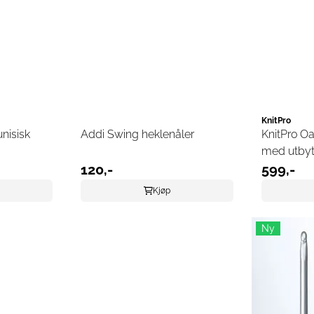
KnitPro
nisisk
Addi Swing heklenåler
KnitPro Oa
med utbyt
re
120,-
599,-
Kjøp
Ny