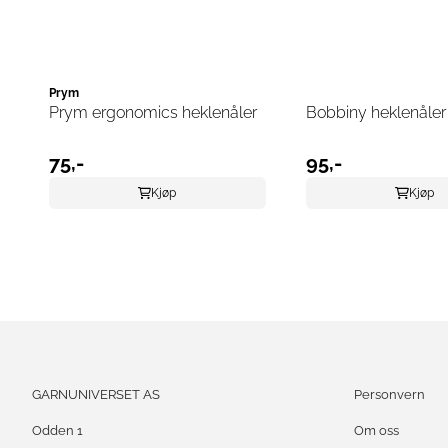
Prym
Prym ergonomics heklenåler
Bobbiny heklenåler i
75,-
95,-
Kjøp
Kjøp
GARNUNIVERSET AS
Personvern
Odden 1
Om oss