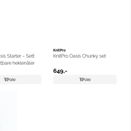
KnitPro
sis Starter – Sett
KnitPro Oasis Chunky set
tbare heklenåler
649,-
Kjøp
Kjøp