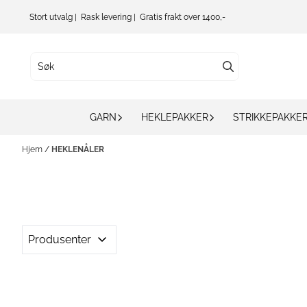
Hopp til innhold
Stort utvalg | Rask levering | Gratis frakt over 1400,-
GARN
HEKLEPAKKER
STRIKKEPAKKE
Hjem
/
HEKLENÅLER
Produsenter