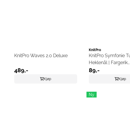
KnitPro
KnitPro Waves 2.0 Deluxe
KnitPro Symfonie Tu
Heklenål | Fargerik
489,-
Kvalitetsheklenål i T
89,-
Kjøp
Kjøp
Ny