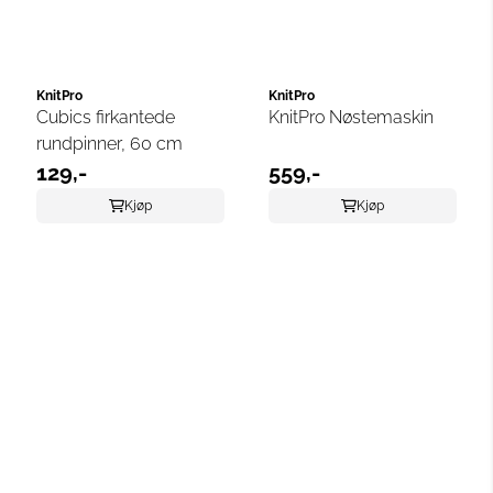
KnitPro
KnitPro
Cubics firkantede
KnitPro Nøstemaskin
rundpinner, 60 cm
129,-
559,-
Kjøp
Kjøp