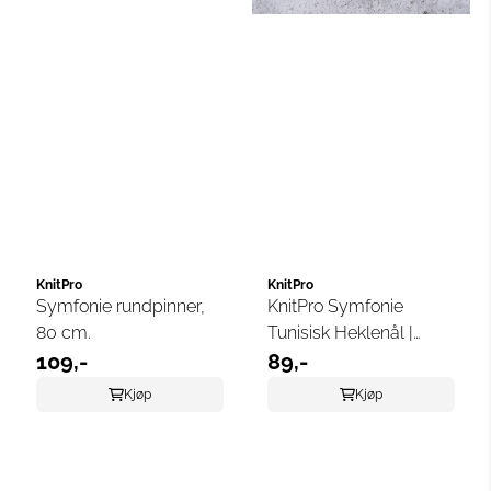
KnitPro
KnitPro
Symfonie rundpinner,
KnitPro Symfonie
80 cm.
Tunisisk Heklenål |
109,-
Fargerik
89,-
Kvalitetsheklenål i Tre
Kjøp
Kjøp