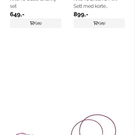
set
Sett med korte
649,-
utskiftbare pinner (8
899,-
par, 5 cm)
Kjøp
Kjøp