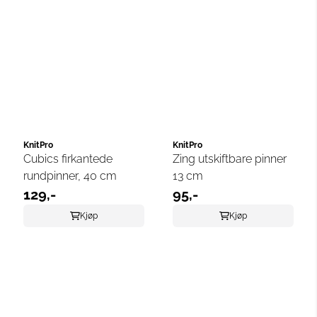
KnitPro
KnitPro
Cubics firkantede
Zing utskiftbare pinner
rundpinner, 40 cm
13 cm
129,-
95,-
Kjøp
Kjøp