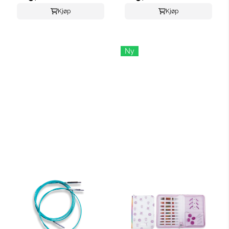
Kjøp
Kjøp
Ny