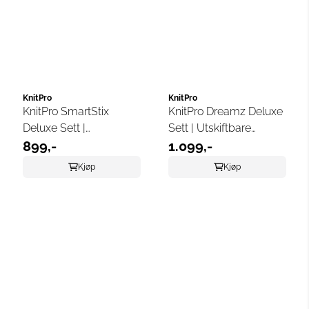
KnitPro
KnitPro
KnitPro SmartStix
KnitPro Dreamz Deluxe
Deluxe Sett |
Sett | Utskiftbare
Utskiftbare Rundpinner
899,-
Rundpinner 3–8 mm
1.099,-
3–6 mm
Kjøp
Kjøp