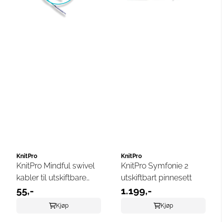
KnitPro
KnitPro
KnitPro Mindful swivel
KnitPro Symfonie 2
kabler til utskiftbare
utskiftbart pinnesett
strikkepinner
55,-
1.199,-
Kjøp
Kjøp