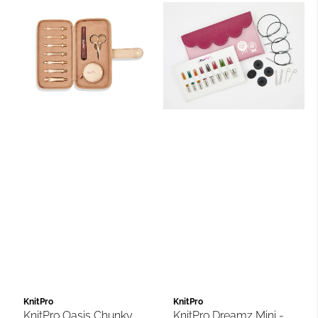
KnitPro
KnitPro
KnitPro Oasis Chunky
KnitPro Dreamz Mini -