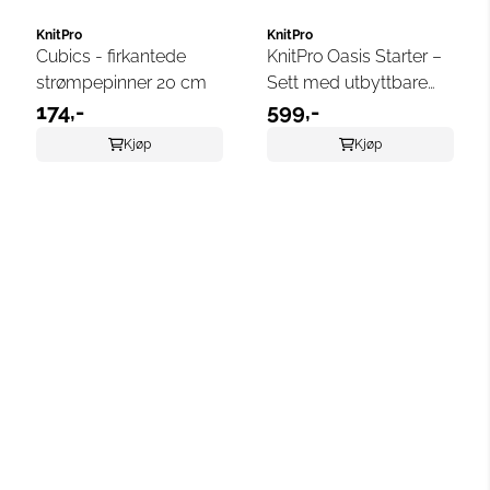
KnitPro
KnitPro
Cubics - firkantede
KnitPro Oasis Starter –
strømpepinner 20 cm
Sett med utbyttbare
174,-
heklenåler
599,-
Kjøp
Kjøp