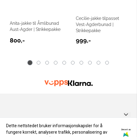
Cecilie-jakke tilpasset
Anita-jakke til Åmlibunad
Vest-Agderbunad |
Aust-Agder | Strikkepakke
Strikkepakke
800,-
999,-
GARNUNIVERSET AS
Dette nettstedet bruker informasjonskapsler for å
Drevet av
fungere korrekt, analysere trafikk, personalisering av
Personvern
Odden 1