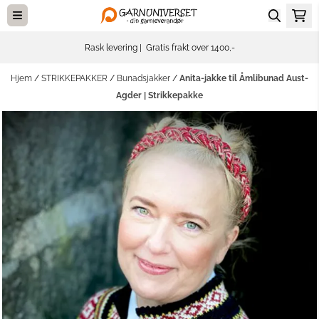
Hopp til innhold
Rask levering | Gratis frakt over 1400,-
Hjem
/
STRIKKEPAKKER
/
Bunadsjakker
/
Anita-jakke til Åmlibunad Aust-
Agder | Strikkepakke