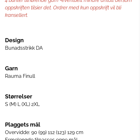
4 bunter tilhørende garn -eventuelt mindre antall dersom
oppskriften tilsier det. Ordrer med kun oppskrift vil bli
kansellert.
Design
Bunadsstrikk DA
Garn
Rauma Finull
Størrelser
S (M) L (XL) 2XL
Plaggets mål
Overvidde: 90 (99) 112 (123) 129 cm
Ermelengde tilpasses egne mål