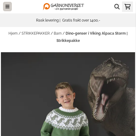
Hopp til innhold
Rask levering | Gratis frakt over 1400,-
Hjem
/
STRIKKEPAKKER
/
Barn
/
Dino-genser i Viking Alpaca Storm |
Strikkepakke