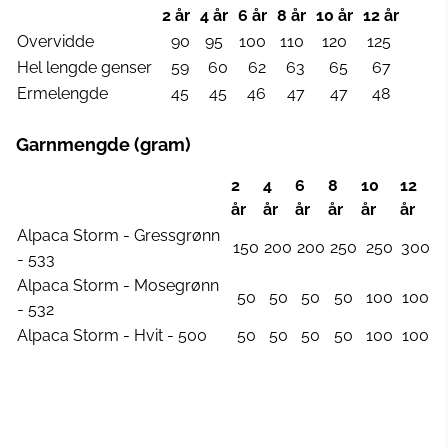
2 år
4 år
6 år
8 år
10 år
12 år
Overvidde
90
95
100
110
120
125
Hel lengde genser
59
60
62
63
65
67
Ermelengde
45
45
46
47
47
48
Garnmengde (gram)
2
4
6
8
10
12
år
år
år
år
år
år
Alpaca Storm - Gressgrønn
150
200
200
250
250
300
- 533
Alpaca Storm - Mosegrønn
50
50
50
50
100
100
- 532
Alpaca Storm - Hvit - 500
50
50
50
50
100
100