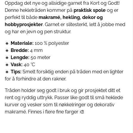
Oppdag det nye og allsidige garnet fra Kort og Godt!
Denne hekletråden kommer på
praktisk spole
og er
perfekt til både
makramé, hekling, dekor og
hobbyprosjekter
. Garnet er slitesterkt, lett å jobbe med
og har en jevn og pen struktur.
🔸
Materiale:
100 % polyester
🔸
Bredde:
4 mm
🔸
Lengde:
50 meter
🔸
Vask:
40 °C
🔸
Tips:
Smelt forsiktig enden på tråden med en lighter
for å forhindre at den rakner.
Tråden holder seg godt i bruk og gir prosjektet ditt et
rent og ryddig uttrykk. Passer like godt til små heklede
kurver og vesker som til nøkkelringer og dekorativ
makramé. Finnes i flere fine farger 🎨