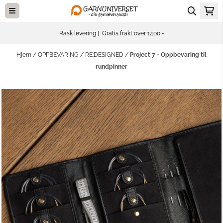
Hopp til innhold
Rask levering | Gratis frakt over 1400,-
Hjem
/
OPPBEVARING
/
RE:DESIGNED
/
Project 7 - Oppbevaring til
rundpinner