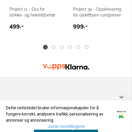
Project 11 - Etui for
Project 34 - Oppbevaring
strikke- og hekletilbehør
for utskiftbare rundpinner
499,-
999,-
GARNUNIVERSET AS
Dette nettstedet bruker informasjonskapsler for å
Drevet av
fungere korrekt, analysere trafikk, personalisering av
Personvern
Odden 1
annonser og annonsering.
Tilbud
NYHETSBREV
Om oss
Juster innstillingene
4876 GRIMSTAD