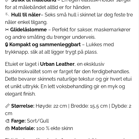
for at målebåndet alltid er for hånden.
🪡
Hull til nåler
– Seks små hull i skinnet lar deg feste tre
nåler enkel tilgang.
✂
Glidelåslomme
– Perfekt for sakser, maskemarkører
og andre småting du trenger underveis.
🔒
Kompakt og sammenleggbart
– Lukkes med
trykknapp, slik at alt ligger trygt på plass.
Etuiet er laget i
Urban Leather
, en eksklusiv
kuskinnskvalitet som er farget før den ferdigbehandles.
Dette bevarer skinnets naturlige tekstur og gir hvert etui
et unikt uttrykk. En lett voksbehandling gir en myk og
elegant finish.
📏
Størrelse:
Høyde: 22 cm | Bredde: 15,5 cm | Dybde: 2
cm
🎨
Farge:
Sort/Gull
👜
Materiale:
100 % ekte skinn