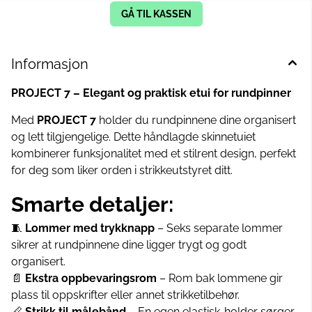
GÅ TIL KASSEN
Informasjon
PROJECT 7 – Elegant og praktisk etui for rundpinner
Med
PROJECT 7
holder du rundpinnene dine organisert
og lett tilgjengelige. Dette håndlagde skinnetuiet
kombinerer funksjonalitet med et stilrent design, perfekt
for deg som liker orden i strikkeutstyret ditt.
Smarte detaljer:
🧵
Lommer med trykknapp
– Seks separate lommer
sikrer at rundpinnene dine ligger trygt og godt
organisert.
📄
Ekstra oppbevaringsrom
– Rom bak lommene gir
plass til oppskrifter eller annet strikketilbehør.
📏
Strikk til målebånd
– En egen elastisk-holder sørger