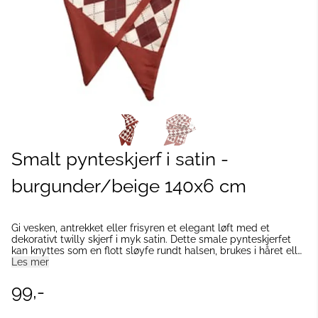
Smalt pynteskjerf i satin -
burgunder/beige 140x6 cm
Gi vesken, antrekket eller frisyren et elegant løft med et
dekorativt twilly skjerf i myk satin. Dette smale pynteskjerfet
kan knyttes som en flott sløyfe rundt halsen, brukes i håret eller
tvinnes rundt veskehåndtaket for et eksklusivt og personlig
Les mer
uttrykk. Twilly skjerf er et tidløst tilbehør som enkelt kan
forvandle både vesker og antrekk med små detaljer og lekre
99,-
farger. Produktdetaljer: Antall: 1 stk Lengde: 140 cm Bredde: 6
cm Materiale: Satin Perfekt til vesker, hår og styling Et nydelig