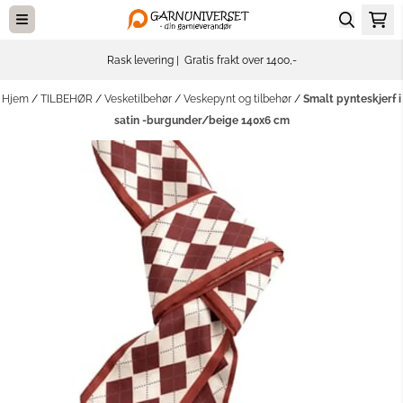
Hopp til innhold
Rask levering | Gratis frakt over 1400,-
Hjem
/
TILBEHØR
/
Vesketilbehør
/
Veskepynt og tilbehør
/
Smalt pynteskjerf i
satin -burgunder/beige 140x6 cm