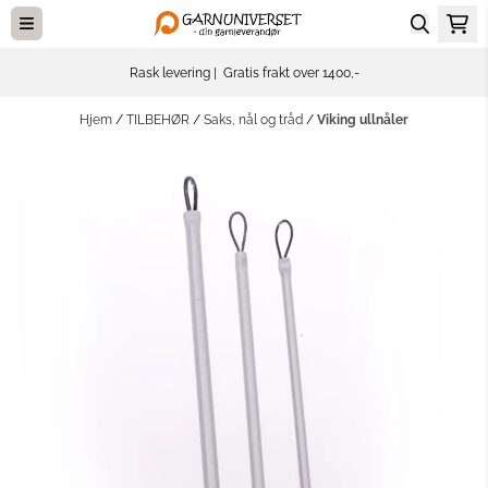
Hopp til innhold
Rask levering | Gratis frakt over 1400,-
Hjem
/
TILBEHØR
/
Saks, nål og tråd
/
Viking ullnåler