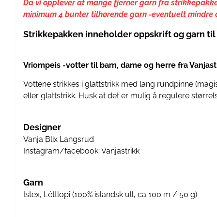
Da vi opplever at mange fjerner garn fra strikkepakke
minimum 4 bunter tilhørende garn -eventuelt mindre ant
Strikkepakken inneholder oppskrift og garn til 
Vriompeis -votter til barn, dame og herre fra Vanjast
Vottene strikkes i glattstrikk med lang rundpinne (mag
eller glattstrikk. Husk at det er mulig å regulere størr
Designer
Vanja Blix Langsrud
Instagram/facebook: Vanjastrikk
Garn
Istex, Léttlopi (100% islandsk ull, ca 100 m / 50 g)