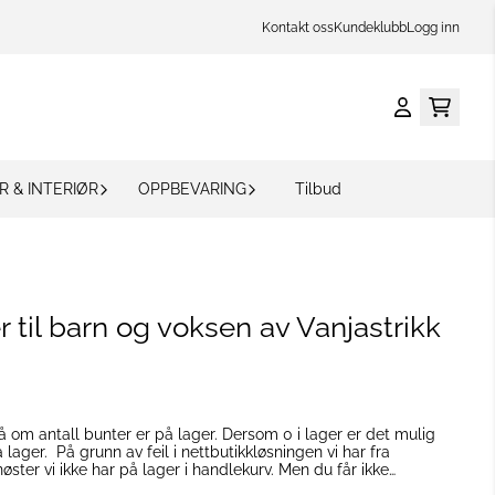
Kontakt oss
Kundeklubb
Logg inn
R & INTERIØR
OPPBEVARING
Tilbud
 til barn og voksen av Vanjastrikk
 om antall bunter er på lager. Dersom 0 i lager er det mulig
sningen vi har fra
ster vi ikke har på lager i handlekurv. Men du får ikke
mer i kassen. Dette er noe vi har tatt opp med Mystore men