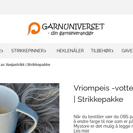
R
STRIKKEPINNER
HEKLENÅLER
TILBEHØR
GAVE
 av Vanjastrikk | Strikkepakke
Vriompeis -votter
| Strikkepakke
Når du bestiller vær da OBS på
å endre farge til noe som er på lager. På grunn av feil i nettbutikklø
Mystore er det mulig å legge nø
gjennomført kjøpet når du kom
Les mer