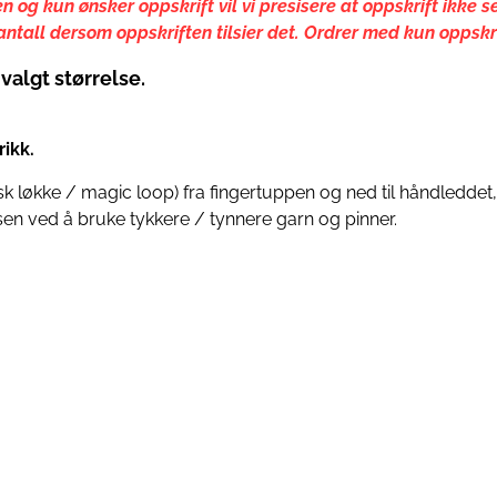
n og kun ønsker oppskrift vil vi presisere at oppskrift ikke
all dersom oppskriften tilsier det. Ordrer med kun oppskrift
valgt størrelse.
rikk.
isk løkke / magic loop) fra fingertuppen og ned til håndleddet
elsen ved å bruke tykkere / tynnere garn og pinner.