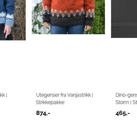
kk |
Utegenser fra Vanjastrikk |
Dino-gens
Strikkepakke
Storm | S
874,-
465,-